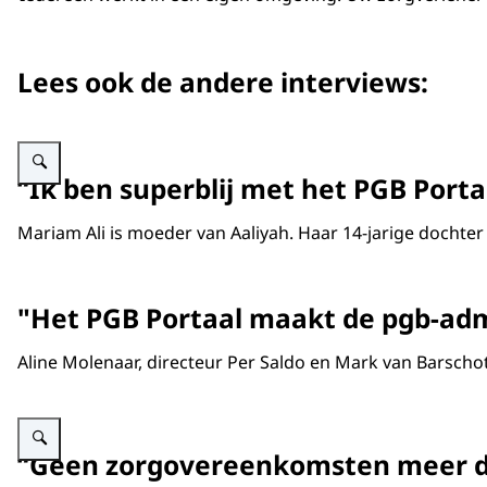
Lees ook de andere interviews:
Vergroot afbeelding Foto van Aaliyah, Mariam en Mariams partner op Aaliy
“Ik ben superblij met het PGB Portaa
Mariam Ali is moeder van Aaliyah. Haar 14-jarige docht
"Het PGB Portaal maakt de pgb-adm
Aline Molenaar, directeur Per Saldo en Mark van Barscho
Vergroot afbeelding Foto van Jeroen Leenknecht
“Geen zorgovereenkomsten meer die 