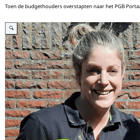
Toen de budgethouders overstapten naar het PGB Portaal
Vergroot afbeelding Foto van Adriënne en Inge, financiële administratiem