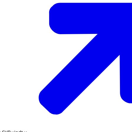
u de uren naar de andere weken van de maand.
tarief over meerdere dagen afgesproken, bijvoorbeeld ee
in- en einddatum in.
reiskostenvergoeding afgesproken? Dan vult u de kosten hie
pstellen van een declaratie kunt u deze altijd tussendoor o
rder met de declaratie. Op die manier kunt u per dag of per
n. Dit ziet u op de startpagina onder de tegel 'Overzicht d
.
troleert u of alles klopt en maakt u zo nodig nog wijziginge
ap'. Klopt alles? Met een vinkje geeft u aan dat de gegeven
de declaratie ingediend. Mocht deze toch niet kloppen, kunt 
el 'Overzicht declaraties en maandlonen'. De SVB beoordeel
ag worden ingetrokken. Daarna stelt u de declaratie opnie