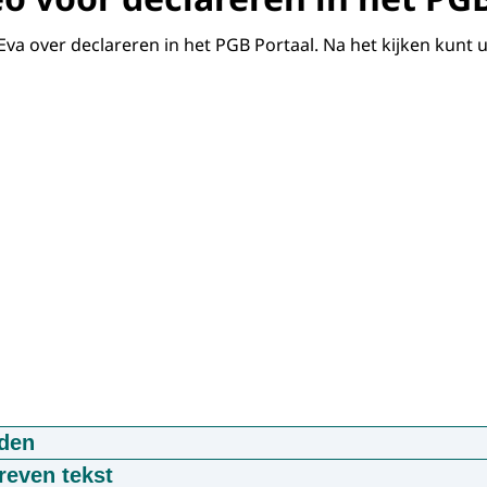
 Eva over declareren in het PGB Portaal. Na het kijken kunt u
den
 PGB Portaal indienen declaratie
reven tekst