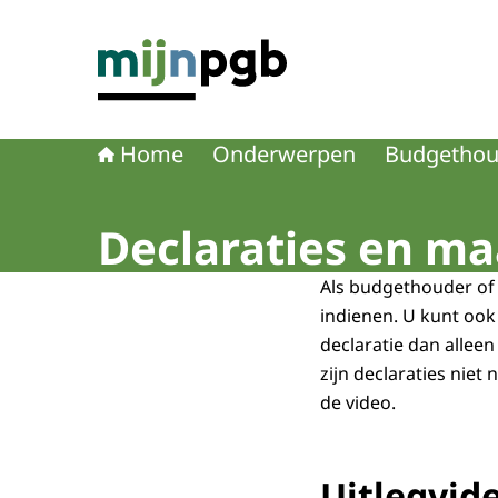
Naar de homepage van mijnpgb.nl
Home
Onderwerpen
Budgethou
Declaraties en m
Als budgethouder of 
indienen. U kunt ook
declaratie dan allee
zijn declaraties niet
de video.
Uitlegvid