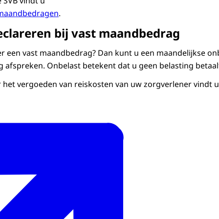
 SVB vindt u
aratie is ingediend, krijgt de SVB van het portaal de opdra
 maandbedragen
.
eft hier verder niets meer voor te doen. De status van de d
eclareren bij vast maandbedrag
lik daarvoor op startpagina en dan op de tegel 'Overzicht de
ner een vast maandbedrag? Dan kunt u een maandelijkse on
es over het indienen van declaraties. Bent u klaar op het P
 afspreken. Onbelast betekent dat u geen belasting betaalt
lig uitloggen. Klik op de knop Uitloggen.
 het vergoeden van reiskosten van uw zorgverlener vindt u