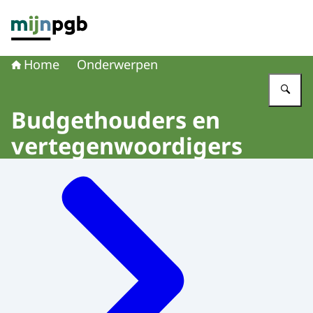
Naar de homepage van mijnpgb.nl
Home
Onderwerpen
Vu
Budgethouders en
vertegenwoordigers
Menu