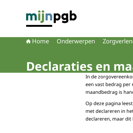
Naar de homepage van mijnpgb.nl
Home
Onderwerpen
Zorgverlen
Declaraties en m
In de zorgovereenkom
een vast bedrag per 
maandbedrag is handi
Op deze pagina lees
met declareren in he
declareren, maar dit