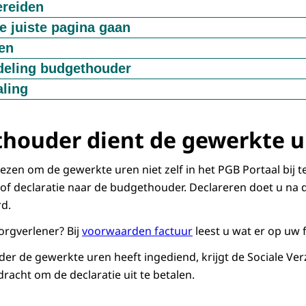
ereiden
en declaratie invoeren als de zorgovereenkomst is goedgek
e juiste pagina gaan
m de gewerkte uren goed bij te houden.
ren
orgovereenkomst kunt u één declaratie 'Geleverde zorg (en 
ratie of factuur in het portaal in. Verstuur deze daarna via
deling budgethouder
nen.
. De budgethouder krijgt hiervan bericht.
der controleert de declaratie. Klopt alles? Dan wordt deze
aling
. Klopt de declaratie niet? Dan keurt de budgethouder deze 
gethouder de declaratie heeft ingediend, krijgt de Sociale
unt de declaratie aanpassen en opnieuw naar de budgethou
 portaal de opdracht om de declaratie uit te betalen. U hoef
houder dient de gewerkte u
ezen om de gewerkte uren niet zelf in het PGB Portaal bij t
 of declaratie naar de budgethouder. Declareren doet u na
rd.
orgverlener? Bij
voorwaarden factuur
leest u wat er op uw 
r de gewerkte uren heeft ingediend, krijgt de Sociale Ve
dracht om de declaratie uit te betalen.