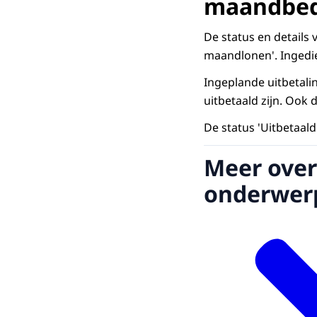
maandbed
De tarieven 
De status en details v
per dagdeel 
maandlonen'. Ingedie
Werkt de zor
Ingeplande uitbetali
ingevulde ur
uitbetaald zijn. Ook 
‘Kopieer naa
De status 'Uitbetaald
Ik kopieer n
Meer over
Heeft u een 
vult u de beg
onderwer
Heeft u een 
Tijdens het o
dan later ve
goed bijhoude
maandlonen'
In stap 2 con