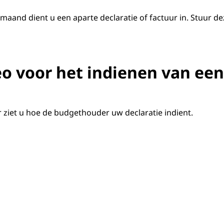
maand dient u een aparte declaratie of factuur in. Stuur d
de i
eo voor het indienen van een
m in te loggen. Vanaf de startpagina van het PGB Portaal k
Deze optie vindt u ook in het menu.
r ziet u hoe de budgethouder uw declaratie indient.