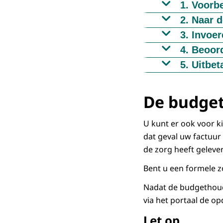
1. Voorb
U kunt pas e
2. Naar d
belangrijk o
3. Invoe
Let op: per z
Voer de decla
4. Beoor
maand indie
budgethouder
De budgethou
5. Uitbet
voor betaling
Nadat de bud
bericht. U k
(SVB) via het
De budget
te doen.
U kunt er ook voor ki
dat geval uw factuur
de zorg heeft geleve
Bent u een formele z
Nadat de budgethoude
via het portaal de op
Let op