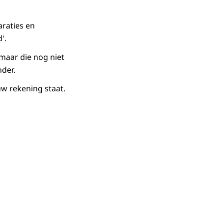
t u een tarief
araties en
'.
n kunt u de
 maar die nog niet
r op de knop
nder.
uw rekening staat.
n weekend? Dan
rvoor in.
pslaan. U kunt
 week de uren
eclaraties en
n door te klikken