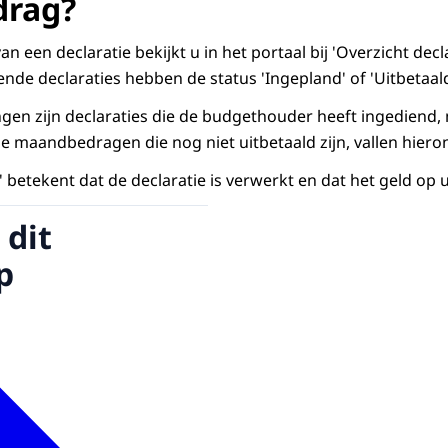
rag?
worden getoond in de eenheid die u heeft afgesproken. Heef
an een declaratie bekijkt u in het portaal bij 'Overzicht decl
afgesproken? Dan declareert u ook per dagdeel.
nde declaraties hebben de status 'Ingepland' of 'Uitbetaald
gverlener vaak op dezelfde tijden en dagen in de week? Da
ngen zijn declaraties die de budgethouder heeft ingediend,
en makkelijk kopiëren naar de volgende week. Klik hiervoo
de maandbedragen die nog niet uitbetaald zijn, vallen hiero
r volgende week’.
' betekent dat de declaratie is verwerkt en dat het geld op 
u de uren naar de andere weken van de maand.
 dit
tarief over meerdere dagen afgesproken, bijvoorbeeld ee
in- en einddatum in.
p
reiskostenvergoeding afgesproken? Dan vult u de kosten hie
pstellen van een declaratie kunt u deze altijd tussendoor o
rder met de declaratie. Op die manier kunt u per dag of per
n. Dit ziet u op de startpagina onder de tegel 'Overzicht d
.
troleert u of alles klopt en maakt u zo nodig nog wijziginge