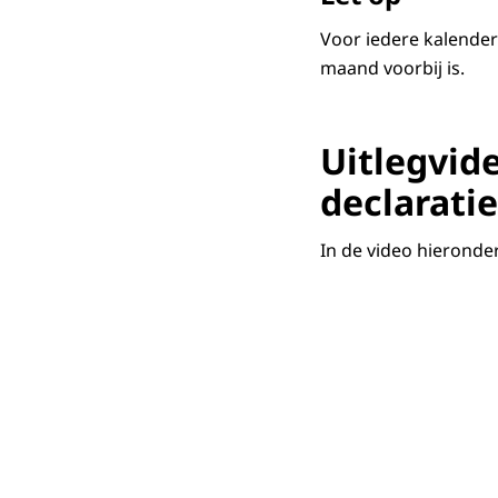
Voor iedere kalender
maand voorbij is.
Ga naar
Uitlegvid
PGB Portaal
o
declaratie'. 
declaratie
In de video hieronde