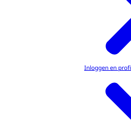
op 'vorige st
zijn ingevuld.
In stap 3 is 
onder de teg
declaratie m
Nadat de decl
betalen. U ho
Inloggen en profi
ook volgen. K
Nu weet u all
kunt u nu vei