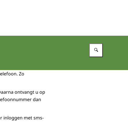
Vul in wat 
telefoon. Zo
Daarna ontvangt u op
telefoonnummer dan
r inloggen met sms-