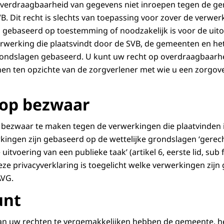
overdraagbaarheid van gegevens niet inroepen tegen de ge
B. Dit recht is slechts van toepassing voor zover de verwe
 gebaseerd op toestemming of noodzakelijk is voor de uit
werking die plaatsvindt door de SVB, de gemeenten en het
grondslagen gebaseerd. U kunt uw recht op overdraagbaarh
nen ten opzichte van de zorgverlener met wie u een zorgo
 op bezwaar
 bezwaar te maken tegen de verwerkingen die plaatvinden 
kingen zijn gebaseerd op de wettelijke grondslagen ‘gerec
uitvoering van een publieke taak’ (artikel 6, eerste lid, sub f
ze privacyverklaring is toegelicht welke verwerkingen zijn
AVG.
unt
an uw rechten te vergemakkelijken hebben de gemeente, h