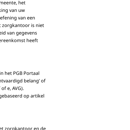
meente, het
rking van uw
oefening van een
 zorgkantoor is niet
eid van gegevens
vereenkomst heeft
in het PGB Portaal
htvaardigd belang’ of
 of e, AVG).
 gebaseerd op artikel
et zorgkantoor en de