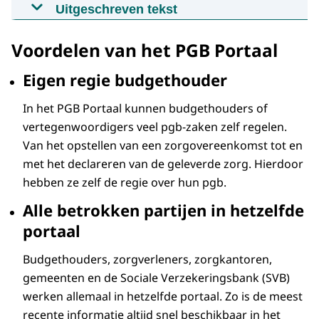
Uitlegvideo voor budgethouders
Uitgeschreven tekst
01-01-2018
00:51
mp4
27,5 MB
Wilt u makkelijk en snel uw
Voordelen van het PGB Portaal
persoonsgebonden budget regelen?
Download
In het PGB Portaal kan dat direct.
Eigen regie budgethouder
Ondertiteling
U vult uw formulieren op het portaal in.
In het PGB Portaal kunnen budgethouders of
srt
0,704 KB
vertegenwoordigers veel pgb-zaken zelf regelen.
En deelt ze daarna met uw zorgverlener.
Download
Van het opstellen van een zorgovereenkomst tot en
Veel gegevens zijn al voor u ingevuld. U vult
met het declareren van de geleverde zorg. Hierdoor
aan en controleert.
Audiobeschrijving
hebben ze zelf de regie over hun pgb.
mp3
1,2 MB
Dat verkleint de kans op fouten.
Alle betrokken partijen in hetzelfde
Download
portaal
En u heeft alle gegevens bij elkaar.
Dat geeft overzicht.
Budgethouders, zorgverleners, zorgkantoren,
gemeenten en de Sociale Verzekeringsbank (SVB)
Uw PGB zaken: regel ze online!
werken allemaal in hetzelfde portaal. Zo is de meest
recente informatie altijd snel beschikbaar in het