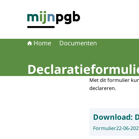
Naar de homepage van mijnpgb.nl
Home
Documenten
Declaratieformul
Met dit formulier ku
declareren.
Download:
D
Formulier
22-06-202