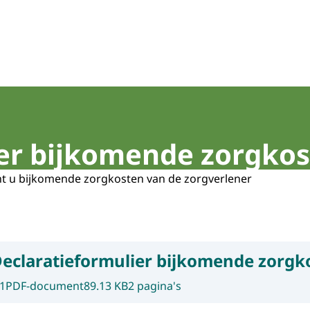
ier bijkomende zorgko
nt u bijkomende zorgkosten van de zorgverlener
eclaratieformulier bijkomende zorgk
1
PDF-document
89.13 KB
2 pagina's