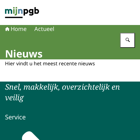
Naar de homepage van mijnpgb.nl
Home
Actueel
Vu
Nieuws
Hier vindt u het meest recente nieuws
Snel, makkelijk, overzichtelijk en
veilig
Service