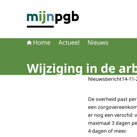
Naar de homepage van mijnpgb.nl
Home
Actueel
Nieuws
Wijziging in de a
Nieuwsbericht
14-11-
De overheid past per
een zorgovereenkoms
er nog een verschil:
maximaal 3 dagen per
4 dagen of meer.