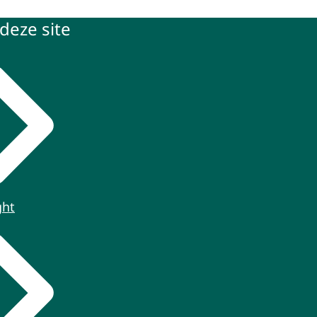
deze site
ght